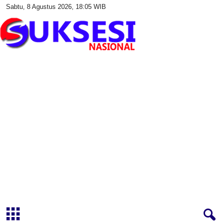
Sabtu, 8 Agustus 2026, 18:05 WIB
S
u
k
s
e
s
i
N
a
s
i
o
n
a
l