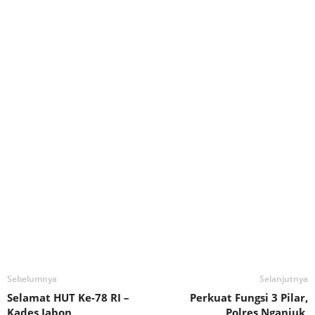
Sebelumnya
Selanjutnya
Selamat HUT Ke-78 RI –
Perkuat Fungsi 3 Pilar,
Kades Jabon
Polres Nganjuk