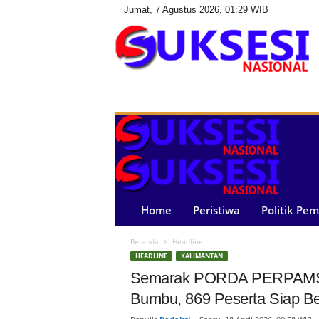
Jumat, 7 Agustus 2026, 01:29 WIB
S
u
k
s
e
s
i
N
a
Home
Peristiwa
Politik Pe
s
i
Beranda
Headline
o
HEADLINE
KALIMANTAN
n
a
Semarak PORDA PERPAMSI K
l
Bumbu, 869 Peserta Siap B