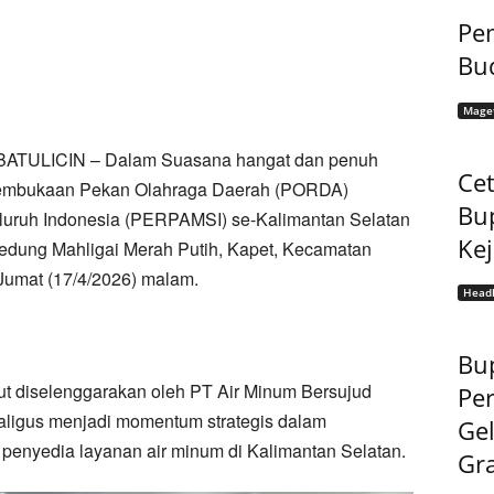
Pem
Bu
Mage
BATULICIN – Dalam Suasana hangat dan penuh
Cet
embukaan Pekan Olahraga Daerah (PORDA)
Bu
luruh Indonesia (PERPAMSI) se-Kalimantan Selatan
Ke
 Gedung Mahligai Merah Putih, Kapet, Kecamatan
umat (17/4/2026) malam.
Headl
Bup
but diselenggarakan oleh PT Air Minum Bersujud
Pe
aligus menjadi momentum strategis dalam
Gel
enyedia layanan air minum di Kalimantan Selatan.
Gra