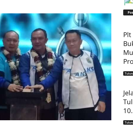
Pos
Pl
Bu
Mu
Pro
Tulu
Jel
Tu
10
Tulu