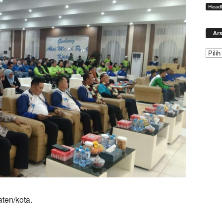
Headl
Ars
ten/kota.