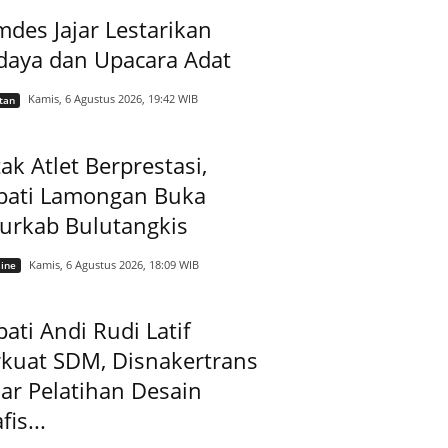
des Jajar Lestarikan
daya dan Upacara Adat
Kamis, 6 Agustus 2026, 19:42 WIB
tan
ak Atlet Berprestasi,
pati Lamongan Buka
jurkab Bulutangkis
Kamis, 6 Agustus 2026, 18:09 WIB
ine
ati Andi Rudi Latif
rkuat SDM, Disnakertrans
ar Pelatihan Desain
fis...