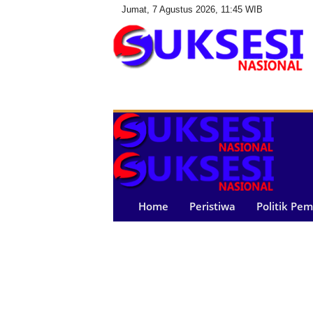
Jumat, 7 Agustus 2026, 11:45 WIB
S
u
k
s
e
s
i
N
a
Home
Peristiwa
Politik Pe
s
i
o
n
a
l