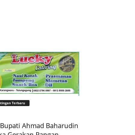
tingan Terbaru
t Bupati Ahmad Baharudin
ka Gerakan Pangan