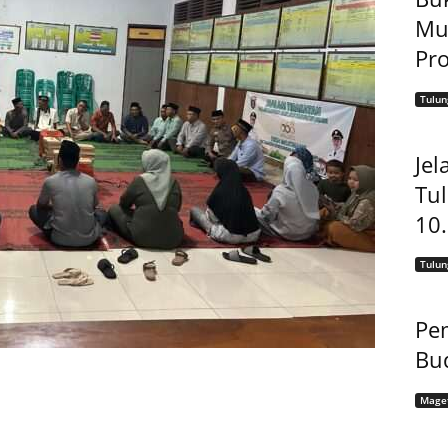
Mu
Pro
Tulu
Jel
Tu
10
Tulu
Pem
Bu
Mage