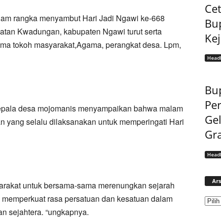
Cet
lam rangka menyambut Hari Jadi Ngawi ke-668
Bu
tan Kwadungan, kabupaten Ngawi turut serta
Ke
ma tokoh masyarakat,Agama, perangkat desa. Lpm,
Headl
Bup
Pe
epala desa mojomanis menyampaikan bahwa malam
Gel
nan yang selalu dilaksanakan untuk memperingati Hari
Gra
Headl
Ars
arakat untuk bersama-sama merenungkan sejarah
a memperkuat rasa persatuan dan kesatuan dalam
 sejahtera. “ungkapnya.