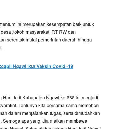
entum ini merupakan kesempatan baik untuk
r desa ,tokoh masyarakat ,RT RW dan
an serentak mulai pemerintah daerah hingga
i.
apil Ngawi Ikut Vaksin Covid -19
ng Hari Jadi Kabupaten Ngawi ke-668 ini menjadi
masyarakat. Tentunya kita bersama-sama memohon
omah dalam menjalankan tugas, serta dimudahkan
n. Semoga apa yang kita niatkan membawa
ten Ngawi. Selamat dan sukses Hari Jadi Ngawi