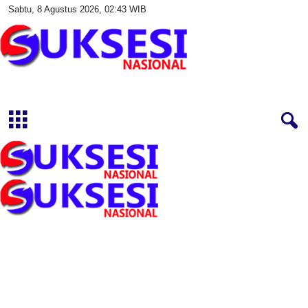
Sabtu, 8 Agustus 2026, 02:43 WIB
S
u
k
s
e
s
i
N
a
s
i
o
n
a
l