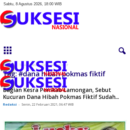
Sabtu, 8 Agustus 2026, 18:00 WIB
S
u
k
s
e
s
Beranda
Topik
#dana hibah pokmas fiktif
i
Tag: #dana hibah pokmas fiktif
N
a
s
Bagian Kesra Pemkab Lamongan, Sebut
i
Kucuran Dana Hibah Pokmas Fiktif Sudah...
o
Redaksi
-
Senin, 22 Februari 2021, 06:47 WIB
n
a
l