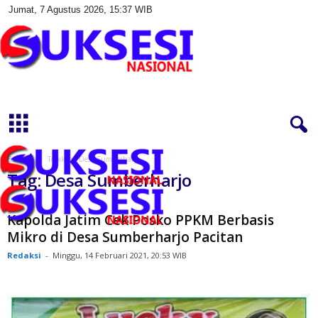
Jumat, 7 Agustus 2026, 15:37 WIB
S
u
k
s
e
s
Beranda
Topik
Desa Sumberharjo
i
Tag: Desa Sumberharjo
N
a
s
Kapolda Jatim Cek Posko PPKM Berbasis
i
Mikro di Desa Sumberharjo Pacitan
o
Redaksi
-
Minggu, 14 Februari 2021, 20:53 WIB
n
a
l