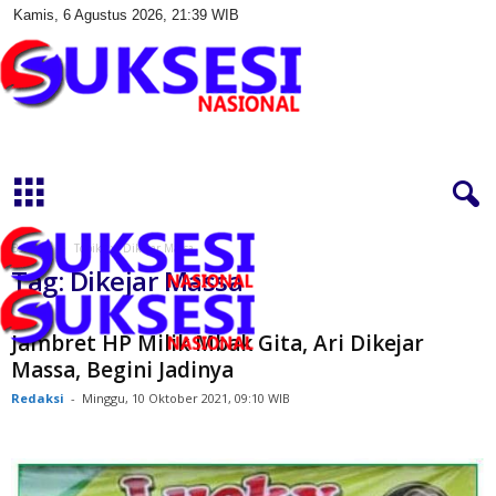
Kamis, 6 Agustus 2026, 21:39 WIB
S
u
k
s
e
s
Beranda
Topik
Dikejar Massa
i
Tag: Dikejar Massa
N
a
s
Jambret HP Milik Mbak Gita, Ari Dikejar
i
Massa, Begini Jadinya
o
Redaksi
-
Minggu, 10 Oktober 2021, 09:10 WIB
n
a
l