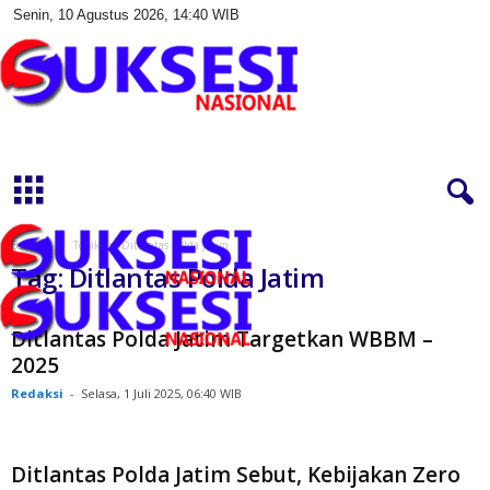
Senin, 10 Agustus 2026, 14:40 WIB
S
u
k
s
e
s
Beranda
Topik
Ditlantas Polda Jatim
i
Tag: Ditlantas Polda Jatim
N
a
s
Ditlantas Polda Jatim Targetkan WBBM –
i
2025
o
Redaksi
-
Selasa, 1 Juli 2025, 06:40 WIB
n
a
l
Ditlantas Polda Jatim Sebut, Kebijakan Zero