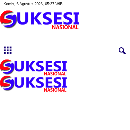
Kamis, 6 Agustus 2026, 05:37 WIB
S
u
k
s
e
s
i
N
a
s
i
o
n
a
l