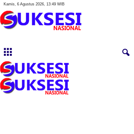
Kamis, 6 Agustus 2026, 13:49 WIB
S
u
k
s
e
s
i
N
a
s
i
o
n
a
l