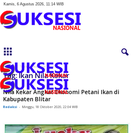
Kamis, 6 Agustus 2026, 11:14 WIB
S
u
k
s
e
s
Beranda
Topik
Ikan Nila Kekar
i
Tag: Ikan Nila Kekar
N
a
s
Nila Kekar Angkat Ekonomi Petani Ikan di
i
Kabupaten Blitar
o
Redaksi
-
Minggu, 18 Oktober 2020, 22:04 WIB
n
a
l