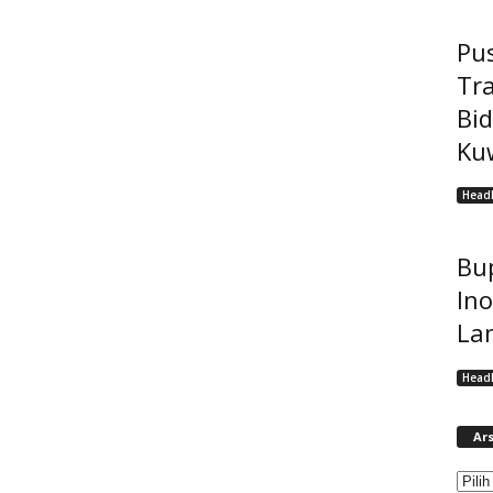
Pu
Tr
Bi
Kuw
Headl
Bup
Ino
La
Headl
Ars