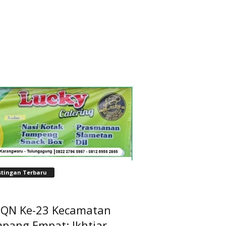
stingan Terbaru
QN Ke-23 Kecamatan
pang Empat: Ikhtiar