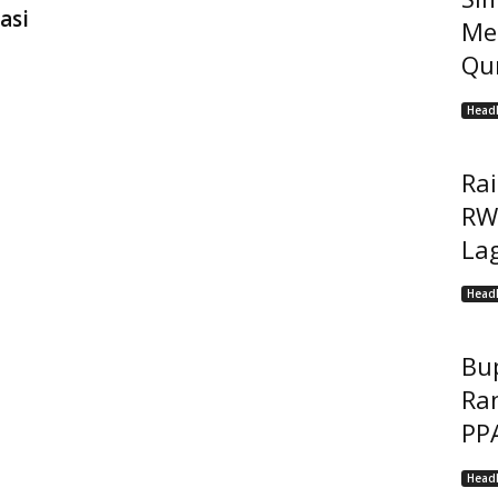
asi
Me
Qur
Headl
Ra
RW
Lag
Headl
Bu
Ra
PP
Headl