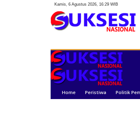
Kamis, 6 Agustus 2026, 16:29 WIB
S
u
k
s
e
s
i
N
a
Home
Peristiwa
Politik Pe
s
i
o
n
a
l