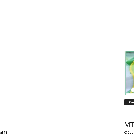
Po
MT
ian
Sim