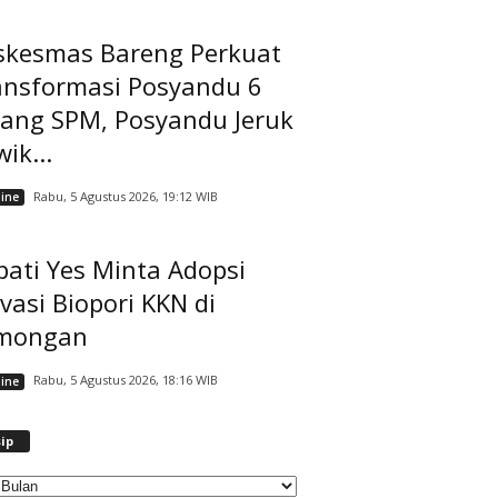
skesmas Bareng Perkuat
ansformasi Posyandu 6
dang SPM, Posyandu Jeruk
ik...
Rabu, 5 Agustus 2026, 19:12 WIB
ine
ati Yes Minta Adopsi
vasi Biopori KKN di
mongan
Rabu, 5 Agustus 2026, 18:16 WIB
ine
A
ip
r
s
i