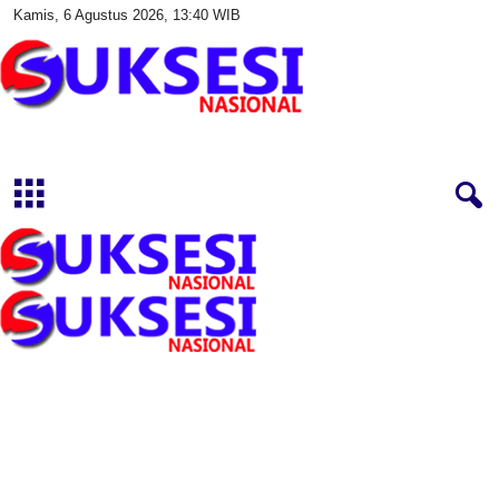
Kamis, 6 Agustus 2026, 13:40 WIB
S
u
k
s
e
s
i
N
a
s
i
o
n
a
l