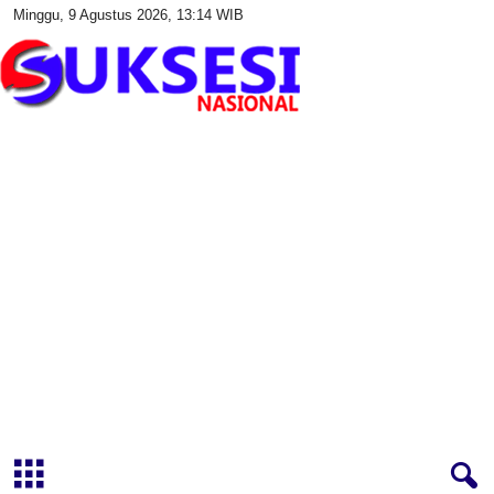
Minggu, 9 Agustus 2026, 13:14 WIB
S
u
k
s
e
s
i
N
a
s
i
o
n
a
l