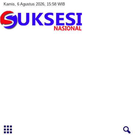
Kamis, 6 Agustus 2026, 15:58 WIB
S
u
k
s
e
s
i
N
a
s
i
o
n
a
l