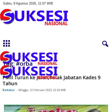
Sabtu, 8 Agustus 2026, 11:07 WIB
S
u
k
s
e
s
Beranda
Topik
#orba
i
Tag: #orba
N
a
s
PMII Turun ke Jalan,Tolak Jabatan Kades 9
i
Tahun
o
Redaksi
-
Minggu, 12 Februari 2023, 22:26 WIB
n
a
l