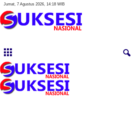
Jumat, 7 Agustus 2026, 14:18 WIB
S
u
k
s
e
s
i
N
a
s
i
o
n
a
l