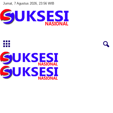
Jumat, 7 Agustus 2026, 23:56 WIB
S
u
k
s
e
s
i
N
a
s
i
o
n
a
l