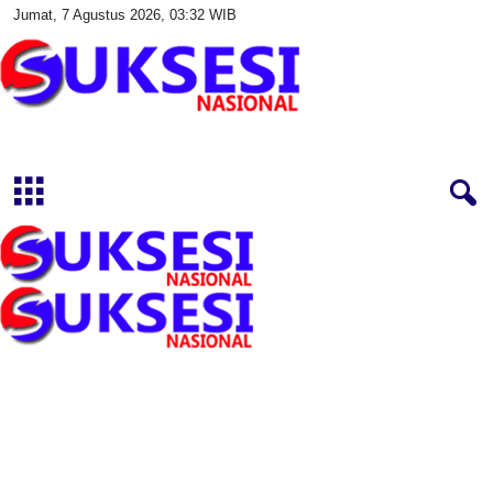
Jumat, 7 Agustus 2026, 03:32 WIB
S
u
k
s
e
s
i
N
a
s
i
o
n
a
l