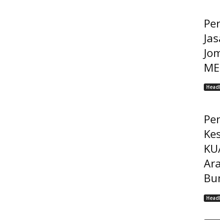
Pe
Jas
Jo
MEP
Headl
Pe
Ke
KU
Ar
Bu
Headl