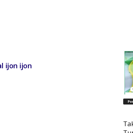
 ijon ijon
Po
Tak
Tu