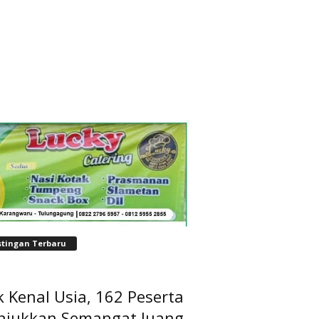
stingan Terbaru
 Kenal Usia, 162 Peserta
njukkan Semangat Juang