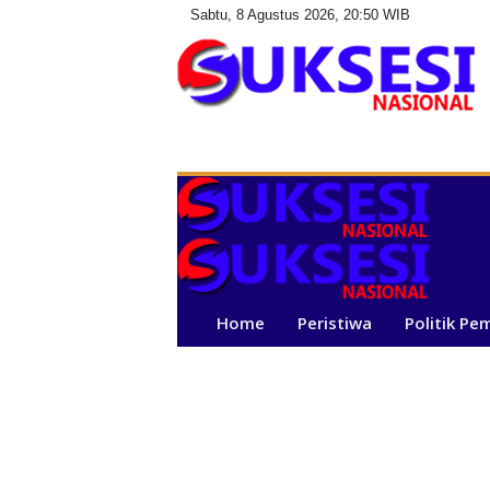
Sabtu, 8 Agustus 2026, 20:50 WIB
S
u
k
s
e
s
i
N
a
Home
Peristiwa
Politik Pe
s
i
o
n
a
l