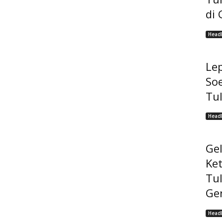
di 
Headl
Lep
Soe
Tu
Headl
Ge
Ke
Tu
Ge
Headl