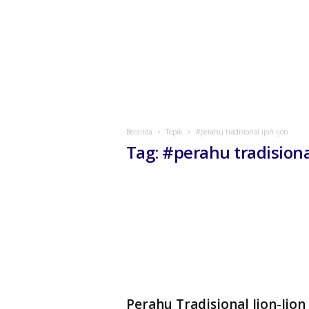
Beranda
Topik
#perahu tradisional ijon ijon
Tag: #perahu tradisional
Perahu Tradisional Ijon-Ijon