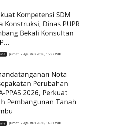
rkuat Kompetensi SDM
a Konstruksi, Dinas PUPR
mbang Bekali Konsultan
...
Jumat, 7 Agustus 2026, 15:27 WIB
ine
nandatanganan Nota
sepakatan Perubahan
A-PPAS 2026, Perkuat
ah Pembangunan Tanah
mbu
Jumat, 7 Agustus 2026, 14:21 WIB
ine
A