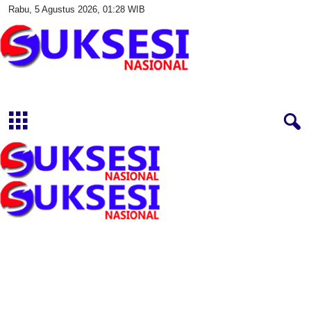
Rabu, 5 Agustus 2026, 01:28 WIB
S
u
k
s
e
s
i
N
a
s
i
o
n
a
l