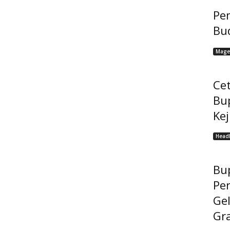
Pem
Bu
Mage
Cet
Bu
Ke
Headl
Bup
Pe
Gel
Gra