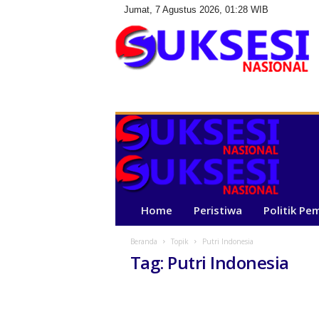
Jumat, 7 Agustus 2026, 01:28 WIB
S
u
k
s
e
s
i
N
a
Home
Peristiwa
Politik Pe
s
i
Beranda
Topik
Putri Indonesia
o
Tag: Putri Indonesia
n
a
l