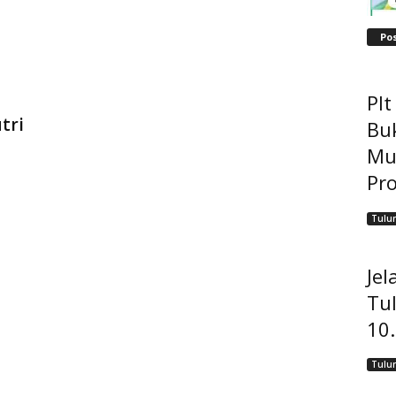
Po
Pl
tri
Bu
Mu
Pro
Tulu
Jel
Tu
10
Tulu