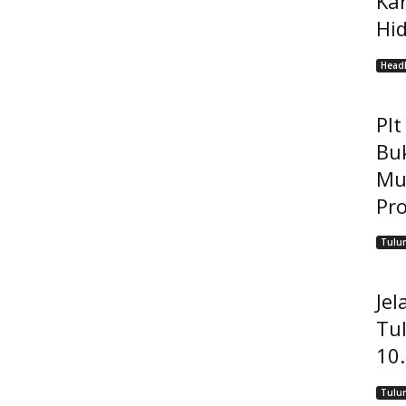
Ka
Hi
Headl
Pl
Bu
Mu
Pro
Tulu
Jel
Tu
10
Tulu