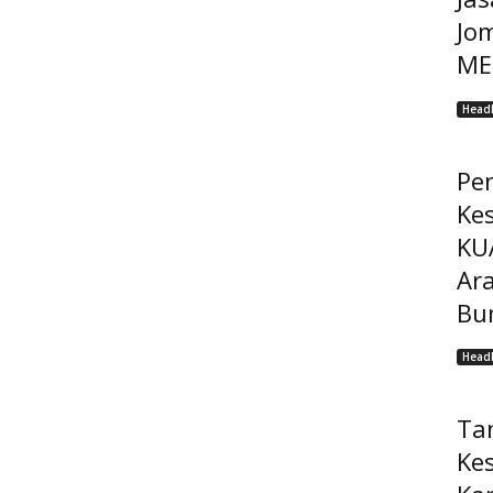
Jo
MEP
Headl
Pe
Ke
KU
Ar
Bu
Headl
Ta
Ke