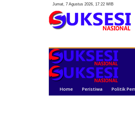
Jumat, 7 Agustus 2026, 17:22 WIB
S
u
k
s
e
s
i
N
a
Home
Peristiwa
Politik Pe
s
i
o
n
a
l