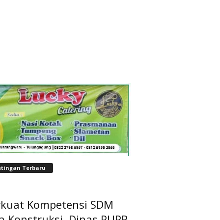
stingan Terbaru
rkuat Kompetensi SDM
a Konstruksi, Dinas PUPR