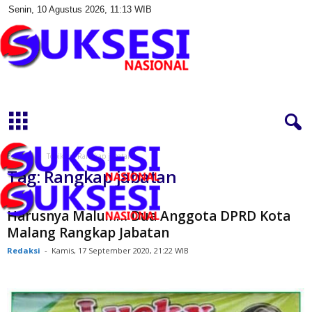
Senin, 10 Agustus 2026, 11:13 WIB
S
u
k
s
e
s
Beranda
Topik
Rangkap jabatan
i
Tag: Rangkap jabatan
N
a
s
Harusnya Malu…… Dua Anggota DPRD Kota
i
Malang Rangkap Jabatan
o
Redaksi
-
Kamis, 17 September 2020, 21:22 WIB
n
a
l