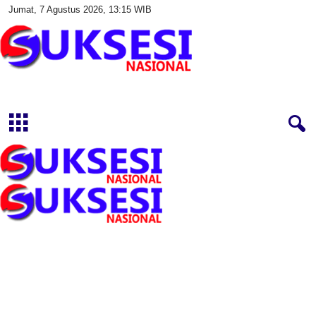
Jumat, 7 Agustus 2026, 13:15 WIB
S
u
k
s
e
s
i
N
a
s
i
o
n
a
l