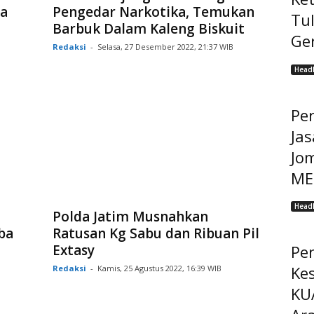
a
Pengedar Narkotika, Temukan
Tu
Barbuk Dalam Kaleng Biskuit
Ge
Redaksi
-
Selasa, 27 Desember 2022, 21:37 WIB
Headl
Pe
Jas
Jo
MEP
Headl
Polda Jatim Musnahkan
ba
Ratusan Kg Sabu dan Ribuan Pil
Extasy
Pe
Ke
Redaksi
-
Kamis, 25 Agustus 2022, 16:39 WIB
KU