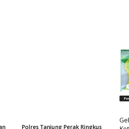
Po
Ge
an
Polres Tanjung Perak Ringkus
Ke