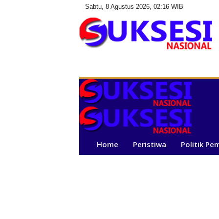
Sabtu, 8 Agustus 2026, 02:16 WIB
S
u
k
s
e
s
i
N
a
Home
Peristiwa
Politik Pe
s
i
o
n
a
l