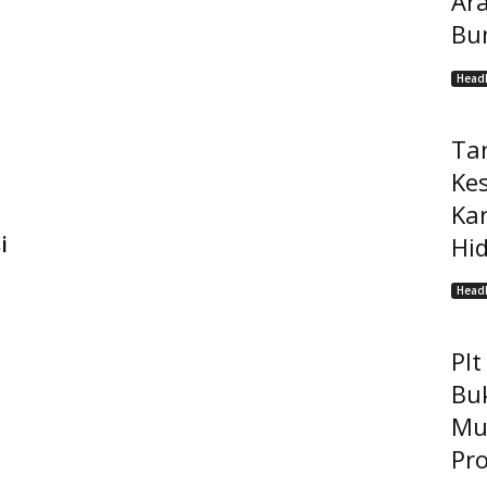
Ar
Bu
Headl
Ta
Ke
Ka
i
Hi
Headl
Pl
Bu
Mu
Pro