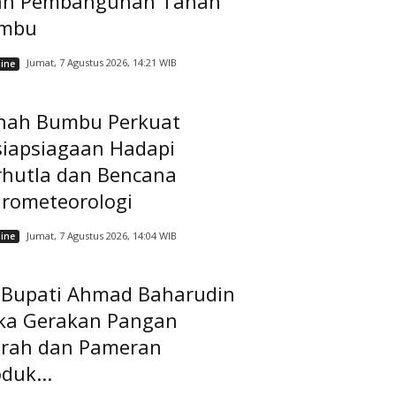
ah Pembangunan Tanah
mbu
Jumat, 7 Agustus 2026, 14:21 WIB
ine
nah Bumbu Perkuat
siapsiagaan Hadapi
rhutla dan Bencana
drometeorologi
Jumat, 7 Agustus 2026, 14:04 WIB
ine
t Bupati Ahmad Baharudin
ka Gerakan Pangan
rah dan Pameran
duk...