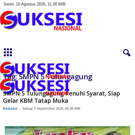
Senin, 10 Agustus 2026, 11:28 WIB
S
u
k
s
e
s
Beranda
Topik
SMPN 5 Tulungagung
i
Tag: SMPN 5 Tulungagung
N
a
s
SMPN 5 Tulungagung Penuhi Syarat, Siap
i
Gelar KBM Tatap Muka
o
Redaksi
-
Selasa, 1 September 2020, 00:38 WIB
n
a
l