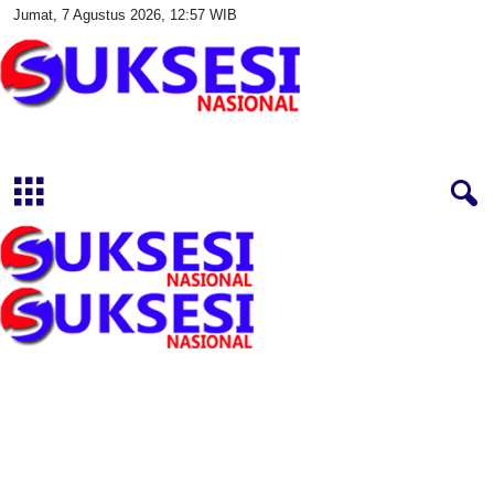
Jumat, 7 Agustus 2026, 12:57 WIB
S
u
k
s
e
s
i
N
a
s
i
o
n
a
l