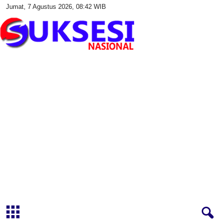
Jumat, 7 Agustus 2026, 08:42 WIB
S
u
k
s
e
s
i
N
a
s
i
o
n
a
l