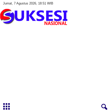
Jumat, 7 Agustus 2026, 18:51 WIB
S
u
k
s
e
s
i
N
a
s
i
o
n
a
l