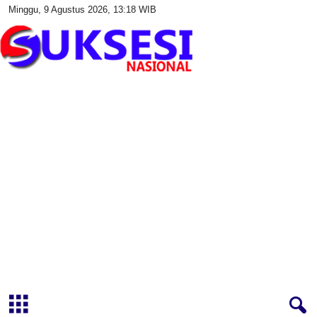
Minggu, 9 Agustus 2026, 13:18 WIB
S
u
k
s
e
s
i
N
a
s
i
o
n
a
l