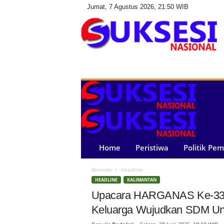
Jumat, 7 Agustus 2026, 21:50 WIB
S
u
k
s
e
s
i
N
a
Home
Peristiwa
Politik Pe
s
i
Beranda
Headline
o
HEADLINE
KALIMANTAN
n
a
Upacara HARGANAS Ke-33 
l
Keluarga Wujudkan SDM Un