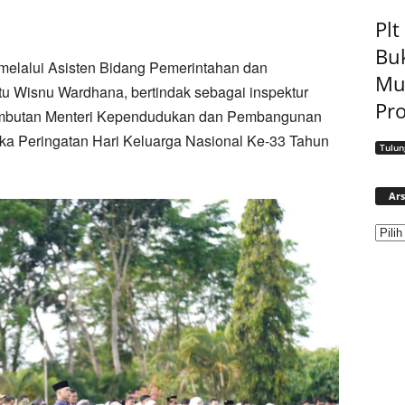
Pl
Bu
melalui Asisten Bidang Pemerintahan dan
Mu
tu Wisnu Wardhana, bertindak sebagai inspektur
Pro
mbutan Menteri Kependudukan dan Pembangunan
a Peringatan Hari Keluarga Nasional Ke-33 Tahun
Tulu
Ars