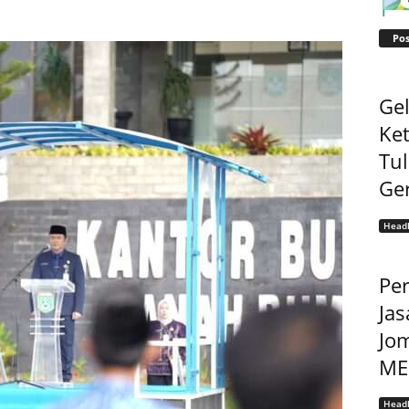
Pos
Gel
Ke
Tu
Ge
Headl
Pe
Jas
Jo
MEP
Headl