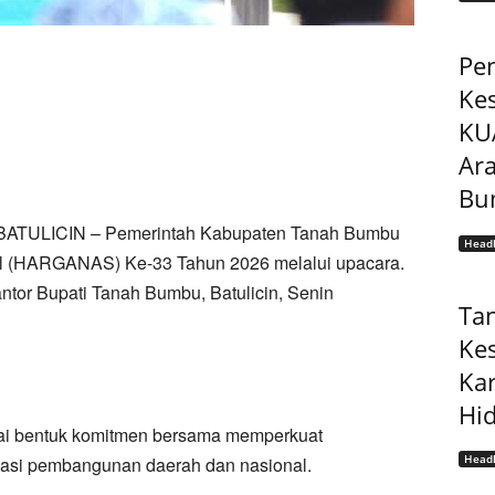
Pe
Ke
KU
Ar
Bu
BATULICIN – Pemerintah Kabupaten Tanah Bumbu
Headl
al (HARGANAS) Ke-33 Tahun 2026 melalui upacara.
tor Bupati Tanah Bumbu, Batulicin, Senin
Ta
Ke
Ka
Hi
gai bentuk komitmen bersama memperkuat
Headl
asi pembangunan daerah dan nasional.