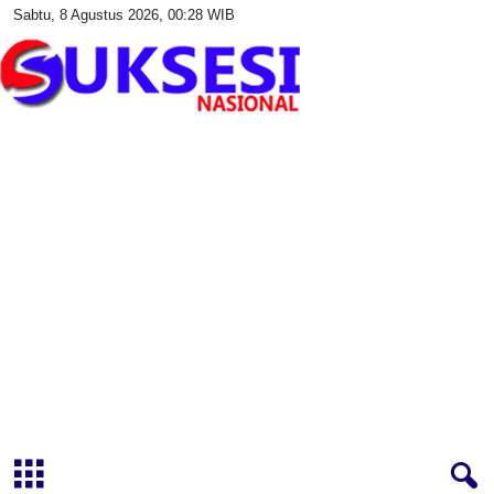
Sabtu, 8 Agustus 2026, 00:28 WIB
S
u
k
s
e
s
i
N
a
s
i
o
n
a
l