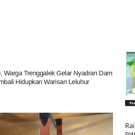
p, Warga Trenggalek Gelar Nyadran Dam
bali Hidupkan Warisan Leluhur
Pos
Ra
RW 