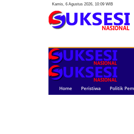
Kamis, 6 Agustus 2026, 10:09 WIB
S
u
k
s
e
s
i
N
a
Home
Peristiwa
Politik Pe
s
i
o
n
a
l