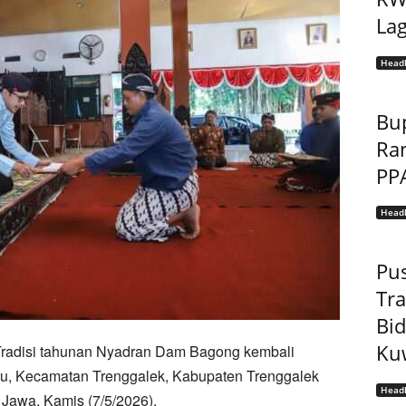
Lag
Headl
Bu
Ra
PP
Headl
Pu
Tr
Bi
Kuw
Tradisi tahunan Nyadran Dam Bagong kembali
ru, Kecamatan Trenggalek, Kabupaten Trenggalek
Headl
Jawa, Kamis (7/5/2026).