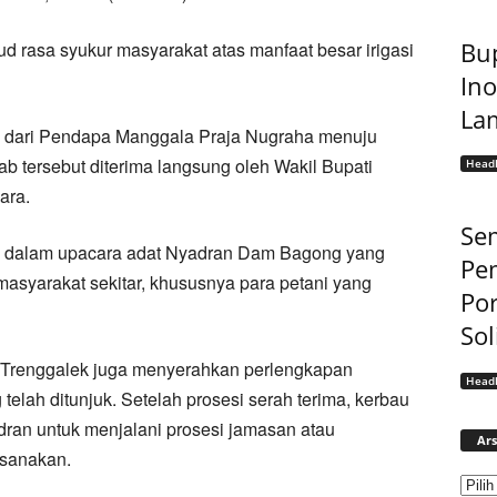
Bup
ud rasa syukur masyarakat atas manfaat besar irigasi
Ino
La
u dari Pendapa Manggala Praja Nugraha menuju
 tersebut diterima langsung oleh Wakil Bupati
Headl
ara.
Sem
al dalam upacara adat Nyadran Dam Bagong yang
Pe
 masyarakat sekitar, khususnya para petani yang
Por
Sol
i Trenggalek juga menyerahkan perlengkapan
Headl
lah ditunjuk. Setelah prosesi serah terima, kerbau
ran untuk menjalani prosesi jamasan atau
Ars
ksanakan.