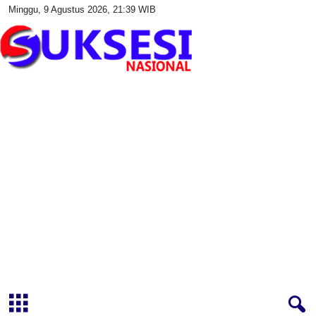
Minggu, 9 Agustus 2026, 21:39 WIB
S
u
k
s
e
s
i
N
a
s
i
o
n
a
l