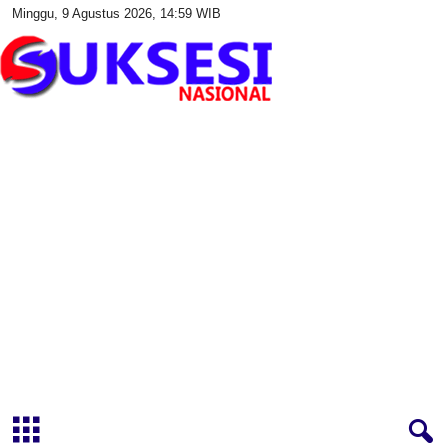
Minggu, 9 Agustus 2026, 14:59 WIB
S
u
k
s
e
s
i
N
a
s
i
o
n
a
l