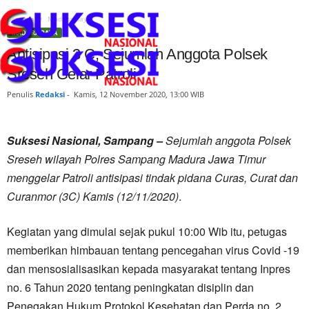
Beranda
Madura Raya
MADURA RAYA
Antisipasi 3 C, Sejumlah Anggota Polsek
Sreseh Gelar Patroli
Penulis
Redaksi
-
Kamis, 12 November 2020, 13:00 WIB
Suksesi Nasional, Sampang –
Sejumlah anggota Polsek
Sreseh wilayah Polres Sampang Madura Jawa Timur
menggelar Patroli antisipasi tindak pidana Curas, Curat dan
Curanmor (3C) Kamis (12/11/2020)
.
Kegiatan yang dimulai sejak pukul 10:00 Wib itu, petugas
memberikan himbauan tentang pencegahan virus Covid -19
dan mensosialisasikan kepada masyarakat tentang Inpres
no. 6 Tahun 2020 tentang peningkatan disiplin dan
Penegakan Hukum Protokol Kesehatan dan Perda no. 2