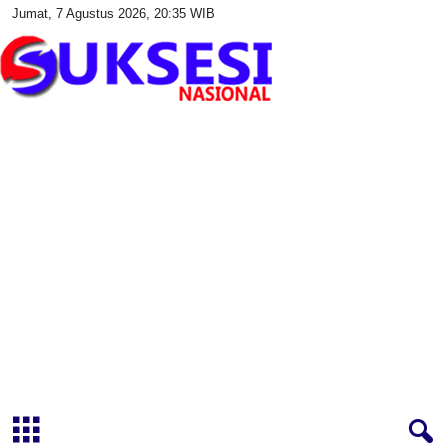
Jumat, 7 Agustus 2026, 20:35 WIB
S
u
k
s
e
s
i
N
a
s
i
o
n
a
l