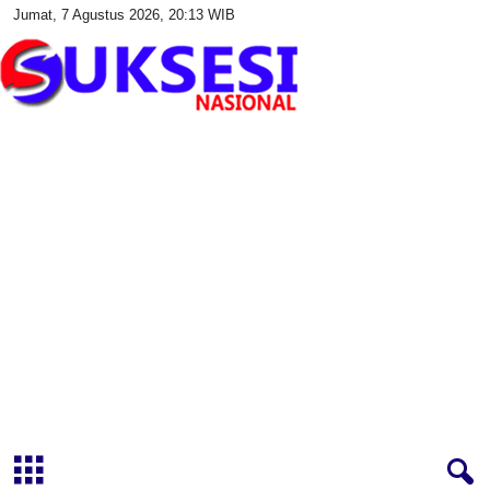
Jumat, 7 Agustus 2026, 20:13 WIB
S
u
k
s
e
s
i
N
a
s
i
o
n
a
l