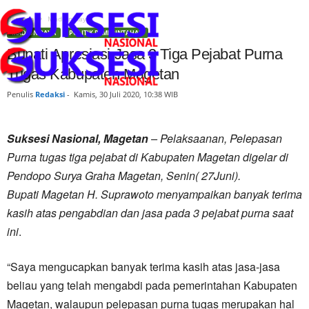
Beranda
Madiun Raya
MADIUN RAYA
POLITIK PEMERINTAHAN
Bupati Apresiasi Jasa 3 Tiga Pejabat Purna
Tugas Kabupaten Magetan
Penulis
Redaksi
-
Kamis, 30 Juli 2020, 10:38 WIB
Suksesi Nasional, Magetan
– Pelaksaanan, Pelepasan
Purna tugas tiga pejabat di Kabupaten Magetan digelar di
Pendopo Surya Graha Magetan, Senin( 27Juni).
Bupati Magetan H. Suprawoto menyampaikan banyak terima
kasih atas pengabdian dan jasa pada 3 pejabat purna saat
ini
.
“Saya mengucapkan banyak terima kasih atas jasa-jasa
beliau yang telah mengabdi pada pemerintahan Kabupaten
Magetan, walaupun pelepasan purna tugas merupakan hal