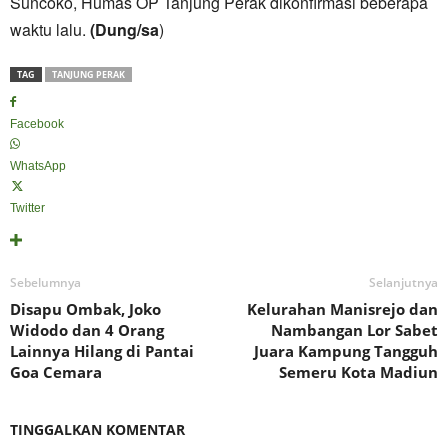
Suncoko, Humas OP Tanjung Perak dikonfirmasi beberapa
waktu lalu.
(Dung/sa
)
TAG
TANJUNG PERAK
Facebook
WhatsApp
Twitter
Sebelumnya
Selanjutnya
Disapu Ombak, Joko
Kelurahan Manisrejo dan
Widodo dan 4 Orang
Nambangan Lor Sabet
Lainnya Hilang di Pantai
Juara Kampung Tangguh
Goa Cemara
Semeru Kota Madiun
TINGGALKAN KOMENTAR