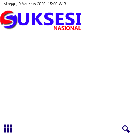
Minggu, 9 Agustus 2026, 15:00 WIB
S
u
k
s
e
s
i
N
a
s
i
o
n
a
l