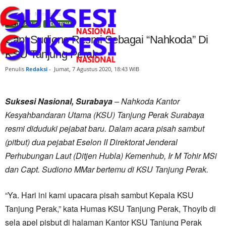
Beranda
Metropolis
METROPOLIS
PERISTIWA
Capt Sudiono Resmi Sebagai “Nahkoda” Di
KSU Tanjung Perak
Penulis
Redaksi
-
Jumat, 7 Agustus 2020, 18:43 WIB
Suksesi Nasional, Surabaya
– Nahkoda Kantor
Kesyahbandaran Utama (KSU) Tanjung Perak Surabaya
resmi diduduki pejabat baru. Dalam acara pisah sambut
(pitbut) dua pejabat Eselon II Direktorat Jenderal
Perhubungan Laut (Ditjen Hubla) Kemenhub, Ir M Tohir MSi
dan Capt. Sudiono MMar bertemu di KSU Tanjung Perak.
“Ya. Hari ini kami upacara pisah sambut Kepala KSU
Tanjung Perak,” kata Humas KSU Tanjung Perak, Thoyib di
sela apel pisbut di halaman Kantor KSU Tanjung Perak