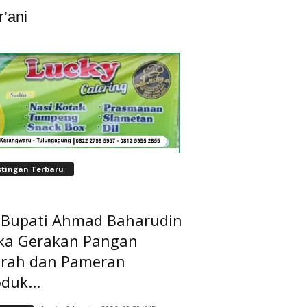
’ani
stingan Terbaru
t Bupati Ahmad Baharudin
ka Gerakan Pangan
rah dan Pameran
duk...