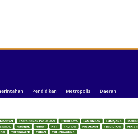
merintahan
Pendidikan
Metropolis
Daerah
IMANTAN
KARESIDENAN PASURUAN
KEDIRI RAYA
LAMONGAN
LUMAJANG
MADIU
SIONAL
NGANJUK
NGAWI
NTT
PACITAN
PASURUAN
PENDIDIKAN
PERIST
NDO
TRENGGALEK
TUBAN
TULUNGAGUNG