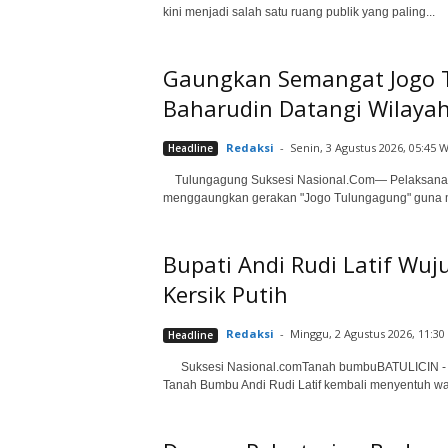
kini menjadi salah satu ruang publik yang paling...
Gaungkan Semangat Jogo T
Baharudin Datangi Wilaya
Redaksi
-
Senin, 3 Agustus 2026, 05:45 W
Headline
Tulungagung Suksesi Nasional.Com— Pelaksana Tu
menggaungkan gerakan "Jogo Tulungagung" guna me
Bupati Andi Rudi Latif Wu
Kersik Putih
Redaksi
-
Minggu, 2 Agustus 2026, 11:30
Headline
Suksesi Nasional.comTanah bumbuBATULICIN - Prog
Tanah Bumbu Andi Rudi Latif kembali menyentuh war