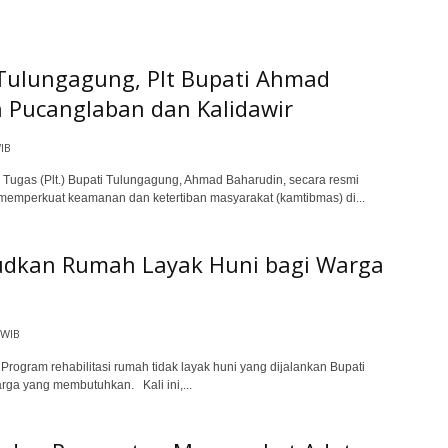
ulungagung, Plt Bupati Ahmad
h Pucanglaban dan Kalidawir
IB
gas (Plt.) Bupati Tulungagung, Ahmad Baharudin, secara resmi
mperkuat keamanan dan ketertiban masyarakat (kamtibmas) di...
judkan Rumah Layak Huni bagi Warga
 WIB
ram rehabilitasi rumah tidak layak huni yang dijalankan Bupati
ga yang membutuhkan. Kali ini,...