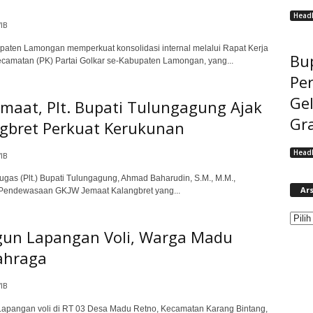
Headl
IB
ten Lamongan memperkuat konsolidasi internal melalui Rapat Kerja
Bup
ecamatan (PK) Partai Golkar se-Kabupaten Lamongan, yang...
Pe
Gel
aat, Plt. Bupati Tulungagung Ajak
Gra
ngbret Perkuat Kerukunan
Headl
IB
s (Plt.) Bupati Tulungagung, Ahmad Baharudin, S.M., M.M.,
Ars
4 Pendewasaan GKJW Jemaat Kalangbret yang...
ngun Lapangan Voli, Warga Madu
ahraga
IB
pangan voli di RT 03 Desa Madu Retno, Kecamatan Karang Bintang,