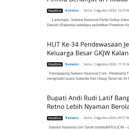
Redaksi
-
Senin, 3 Agustus 2026, 15:25 W
Headline
Lamongan, Suksesi Nasional-Partai Golkar Kabupa
Daerah (Rakerda) sekaligus pelantikan Pimpinan K
HUT Ke-34 Pendewasaan Jem
Keluarga Besar GKJW Kala
Redaksi
-
Senin, 3 Agustus 2026, 11:10 W
Headline
Tulungagung Suksesi Nasional.Com– Pelaksana Tuga
menghadiri acara Sukacita Hari Ulang Tahun ke-3
Bupati Andi Rudi Latif Ba
Retno Lebih Nyaman Berol
Redaksi
-
Senin, 3 Agustus 2026, 09:07 W
Headline
Suksesi Nasional.com Tanah bumbuBATULICIN – La