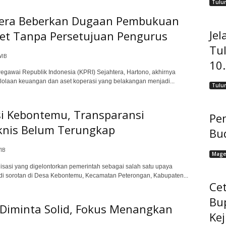
Tulu
htera Beberkan Dugaan Pembukuan
Jel
set Tanpa Persetujuan Pengurus
Tu
WIB
10
awai Republik Indonesia (KPRI) Sejahtera, Hartono, akhirnya
lolaan keuangan dan aset koperasi yang belakangan menjadi...
Tulu
si Kebontemu, Transparansi
Pem
eknis Belum Terungkap
Bu
IB
Mage
si yang digelontorkan pemerintah sebagai salah satu upaya
i sorotan di Desa Kebontemu, Kecamatan Peterongan, Kabupaten...
Cet
Bu
Diminta Solid, Fokus Menangkan
Ke