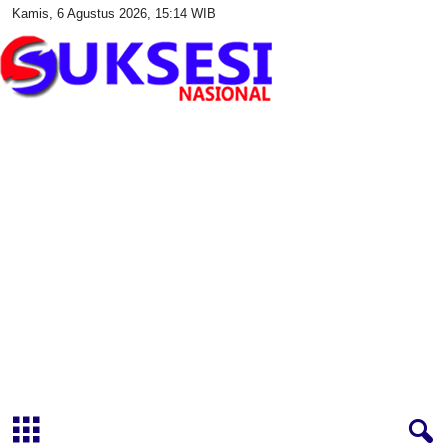
Kamis, 6 Agustus 2026, 15:14 WIB
S
u
k
s
e
s
i
N
a
s
i
o
n
a
l