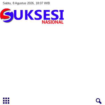
Sabtu, 8 Agustus 2026, 18:07 WIB
S
u
k
s
e
s
i
N
a
s
i
o
n
a
l