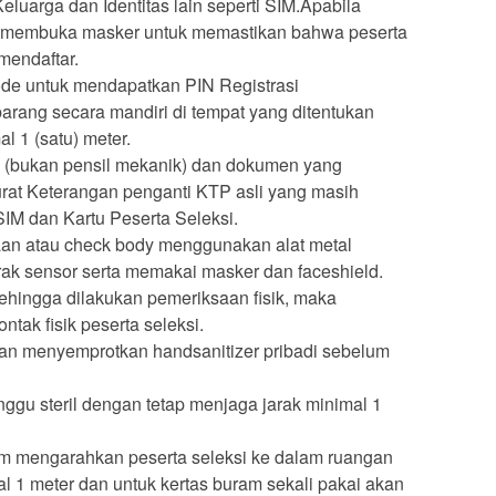
Keluarga dan Identitas lain seperti SIM.Apabila
a membuka masker untuk memastikan bahwa peserta
mendaftar.
de untuk mendapatkan PIN Registrasi
arang secara mandiri di tempat yang ditentukan
l 1 (satu) meter.
 (bukan pensil mekanik) dan dokumen yang
urat Keterangan penganti KTP asli yang masih
SIM dan Kartu Peserta Seleksi.
an atau check body menggunakan alat metal
ak sensor serta memakai masker dan faceshield.
ehingga dilakukan pemeriksaan fisik, maka
tak fisik peserta seleksi.
n menyemprotkan handsanitizer pribadi sebelum
ggu steril dengan tetap menjaga jarak minimal 1
 mengarahkan peserta seleksi ke dalam ruangan
al 1 meter dan untuk kertas buram sekali pakai akan