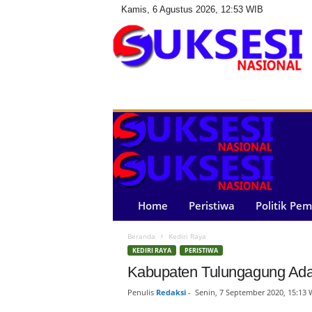
Kamis, 6 Agustus 2026, 12:53 WIB
S
u
k
s
e
s
i
N
a
Home
Peristiwa
Politik Pe
s
i
Beranda
Kediri Raya
o
KEDIRI RAYA
PERISTIWA
n
a
Kabupaten Tulungagung Ad
l
Penulis
Redaksi
-
Senin, 7 September 2020, 15:13 