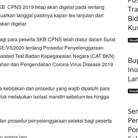
B CPNS 2019 tetap akan digelar pada rentang
Tr
uarkan tanggal pastinya kapan tes lanjutan dari
Bi
kan digelar.
Kuw
agi para peserta SKB CPNS telah diatur dalam Surat
Headl
E/VII/2020 tentang Prosedur Penyelenggaraan
ssisted Test Badan Kepegawaian Negara (CAT BKN)
Bup
han dan Pengendalian Corona Virus Disease 2019
Ino
La
a kebijakan dan prosedur yang wajib dipatuhi para
Headl
tuk melakukan isolasi mandiri sebelum tes hingga
Sem
Pe
an prosedur penyelenggaraan seleksi bagi peserta
Por
 antara lain