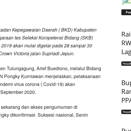
Pos
Badan Kepegawaian Daerah ( BKD) Kabupaten
Ra
araan tes Seleksi Kompetensi Bidang (SKB)
RW 
2019 akan mulai digelar pada 28 sampai 30
Lag
rown Victoria jalan Supriadi Jepun.
Headl
n Tulungagung, Arief Buediono, melalui Bidang
SN Pongky Kurniawan menjelaskan, pelaksanaan
Bu
demi virus corona ( Covid-19) akan
Ra
 September 2020.
PP
ri sekarang dan akses pengumuman di
Headl
ongky dikonfirmasi Suksesi nasional, Senin
Pu