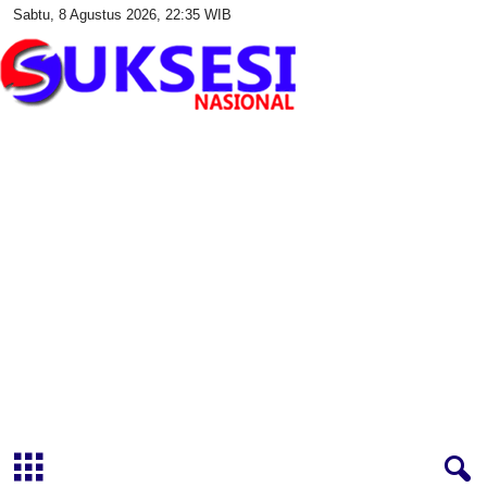
Sabtu, 8 Agustus 2026, 22:35 WIB
S
u
k
s
e
s
i
N
a
s
i
o
n
a
l