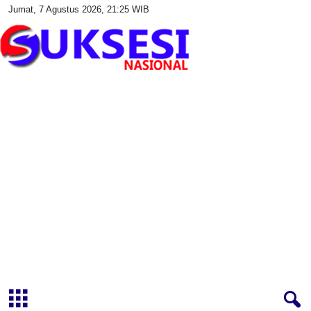
Jumat, 7 Agustus 2026, 21:25 WIB
S
u
k
s
e
s
i
N
a
s
i
o
n
a
l