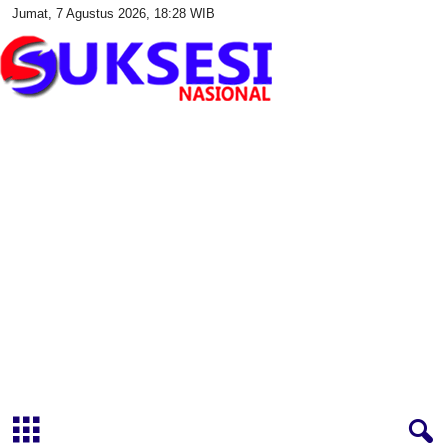
Jumat, 7 Agustus 2026, 18:28 WIB
S
u
k
s
e
s
i
N
a
s
i
o
n
a
l