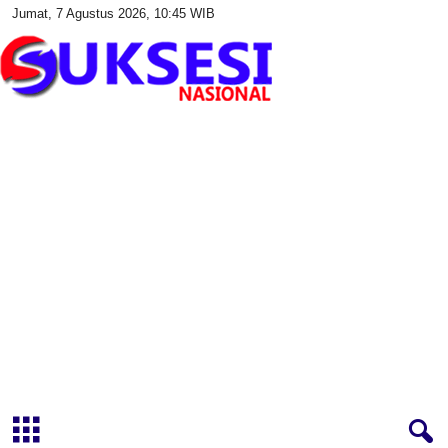
Jumat, 7 Agustus 2026, 10:45 WIB
S
u
k
s
e
s
i
N
a
s
i
o
n
a
l