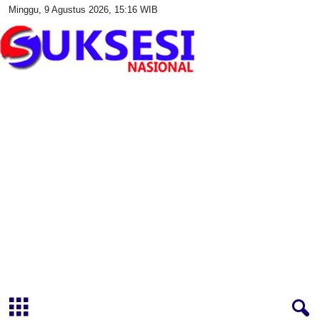
Minggu, 9 Agustus 2026, 15:16 WIB
S
u
k
s
e
s
i
N
a
s
i
o
n
a
l