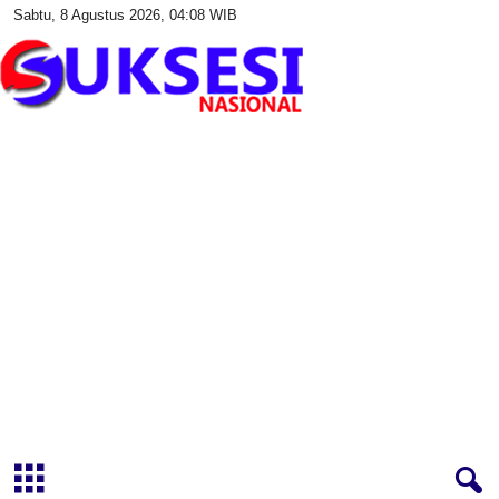
Sabtu, 8 Agustus 2026, 04:08 WIB
S
u
k
s
e
s
i
N
a
s
i
o
n
a
l