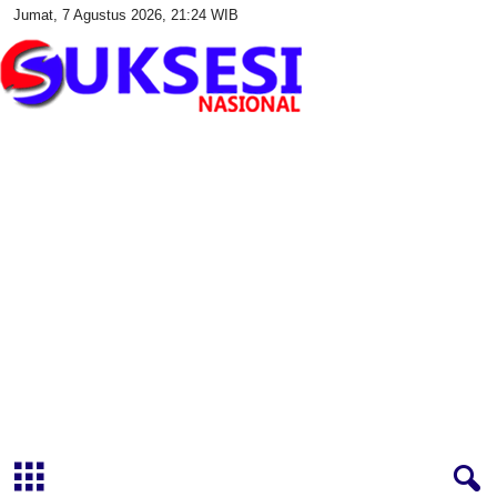
Jumat, 7 Agustus 2026, 21:24 WIB
S
u
k
s
e
s
i
N
a
s
i
o
n
a
l